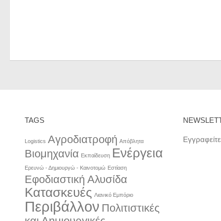
TAGS
NEWSLET
Αγροδιατροφή
Εγγραφείτε
Logistics
Απόβλητα
Ενέργεια
Βιομηχανία
Εκπαίδευση
Ερευνώ - Δημιουργώ - Καινοτομώ
Εστίαση
Εφοδιαστική Αλυσίδα
Κατασκευές
Λιανικό Εμπόριο
Περιβάλλον
Πολιτιστικές
και Δημιουργικές