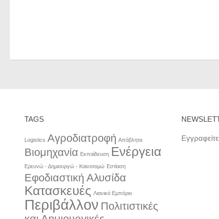
TAGS
NEWSLET
Αγροδιατροφή
Εγγραφείτε
Logistics
Απόβλητα
Ενέργεια
Βιομηχανία
Εκπαίδευση
Ερευνώ - Δημιουργώ - Καινοτομώ
Εστίαση
Εφοδιαστική Αλυσίδα
Κατασκευές
Λιανικό Εμπόριο
Περιβάλλον
Πολιτιστικές
και Δημιουργικές