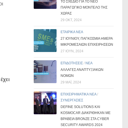
ΤΟ ΣΧΈΔΙΟ ΓΙΑ ΤΟ ΝΈΟ
οι
ΠΑΡΑΓΩΓΙΚΌ ΜΟΝΤΈΛΟ ΤΗΣ
ΧΏΡΑΣ
29 ΟΚΤ, 2024
ΕΤΑΙΡΙΚΑ ΝΕΑ
27 ΙΟΥΝΊΟΥ, ΠΑΓΚΌΣΜΙΑ ΗΜΈΡΑ
ΜΙΚΡΟΜΕΣΑΊΩΝ ΕΠΙΧΕΙΡΉΣΕΩΝ
27 ΙΟΎΝ, 2024
ΕΠΙΔΟΤΗΣΕΙΣ
/
ΝΕΑ
ΑΛΛΑΓΕΣ ΑΝΑΠΤΥΞΙΑΚΩΝ
ΝΟΜΩΝ
έχει
29 ΜΑΪ́, 2024
ΕΠΙΧΕΙΡΗΜΑΤΙΚΑ ΝΕΑ
/
ΣΥΝΕΡΓΑΣΙΕΣ
DEFINE SOLUTIONS ΚΑΙ
KOSMOCAR ΔΙΑΚΡΊΘΗΚΑΝ ΜΕ
ΒΡΑΒΕΊΑ BRONZE ΣΤΑ CYBER
SECURITY AWARDS 2024