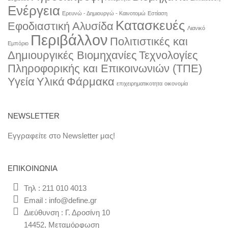
Ενέργεια
Ερευνώ - Δημιουργώ - Καινοτομώ
Εστίαση
Κατασκευές
Εφοδιαστική Αλυσίδα
Λιανικό
Περιβάλλον
Πολιτιστικές και
Εμπόριο
Δημιουργικές Βιομηχανίες
Τεχνολογίες
Πληροφορικής και Επικοινωνιών (ΤΠΕ)
Υγεία
Υλικά
Φάρμακα
επιχειρηματικοτητα
οικονομία
NEWSLETTER
Εγγραφείτε στο Newsletter μας!
ΕΠΙΚΟΙΝΩΝΊΑ
Τηλ : 211 010 4013
Email : info@define.gr
Διεύθυνση : Γ. Δροσίνη 10
14452, Μεταμόρφωση