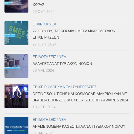
ΧΏΡΑΣ
29 ΟΚΤ, 2024
ΕΤΑΙΡΙΚΑ ΝΕΑ
27 ΙΟΥΝΊΟΥ, ΠΑΓΚΌΣΜΙΑ ΗΜΈΡΑ ΜΙΚΡΟΜΕΣΑΊΩΝ
ΕΠΙΧΕΙΡΉΣΕΩΝ
27 ΙΟΎΝ, 2024
ΕΠΙΔΟΤΗΣΕΙΣ
/
ΝΕΑ
ΑΛΛΑΓΕΣ ΑΝΑΠΤΥΞΙΑΚΩΝ ΝΟΜΩΝ
29 ΜΑΪ́, 2024
ΕΠΙΧΕΙΡΗΜΑΤΙΚΑ ΝΕΑ
/
ΣΥΝΕΡΓΑΣΙΕΣ
DEFINE SOLUTIONS ΚΑΙ KOSMOCAR ΔΙΑΚΡΊΘΗΚΑΝ ΜΕ
ΒΡΑΒΕΊΑ BRONZE ΣΤΑ CYBER SECURITY AWARDS 2024
13 ΦΕΒ, 2024
ΕΠΙΔΟΤΗΣΕΙΣ
/
ΝΕΑ
ΑΝΑΜΕΝΟΜΕΝΑ ΚΑΘΕΣΤΩΤΑ ΑΝΑΠΤΥΞΙΑΚΟΥ ΝΟΜΟΥ
31 ΙΑΝ, 2024