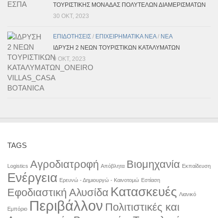
ΤΟΥΡΙΣΤΙΚΗΣ ΜΟΝΑΔΑΣ ΠΟΛΥΤΕΛΩΝ ΔΙΑΜΕΡΙΣΜΑΤΩΝ
30 ΟΚΤ, 2023
ΕΠΙΔΟΤΗΣΕΙΣ
/
ΕΠΙΧΕΙΡΗΜΑΤΙΚΑ ΝΕΑ
/
ΝΕΑ
ΙΔΡΥΣΗ 2 ΝΕΩΝ ΤΟΥΡΙΣΤΙΚΩΝ ΚΑΤΑΛΥΜΑΤΩΝ
9 ΟΚΤ, 2023
TAGS
Αγροδιατροφή
Βιομηχανία
Logistics
Απόβλητα
Εκπαίδευση
Ενέργεια
Ερευνώ - Δημιουργώ - Καινοτομώ
Εστίαση
Κατασκευές
Εφοδιαστική Αλυσίδα
Λιανικό
Περιβάλλον
Πολιτιστικές και
Εμπόριο