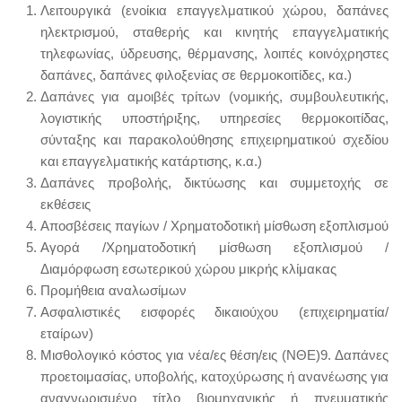
Λειτουργικά (ενοίκια επαγγελματικού χώρου, δαπάνες
ηλεκτρισμού, σταθερής και κινητής επαγγελματικής
τηλεφωνίας, ύδρευσης, θέρμανσης, λοιπές κοινόχρηστες
δαπάνες, δαπάνες φιλοξενίας σε θερμοκοιτίδες, κα.)
Δαπάνες για αμοιβές τρίτων (νομικής, συμβουλευτικής,
λογιστικής υποστήριξης, υπηρεσίες θερμοκοιτίδας,
σύνταξης και παρακολούθησης επιχειρηματικού σχεδίου
και επαγγελματικής κατάρτισης, κ.α.)
Δαπάνες προβολής, δικτύωσης και συμμετοχής σε
εκθέσεις
Αποσβέσεις παγίων / Χρηματοδοτική μίσθωση εξοπλισμού
Αγορά /Χρηματοδοτική μίσθωση εξοπλισμού /
Διαμόρφωση εσωτερικού χώρου μικρής κλίμακας
Προμήθεια αναλωσίμων
Ασφαλιστικές εισφορές δικαιούχου (επιχειρηματία/
εταίρων)
Μισθολογικό κόστος για νέα/ες θέση/εις (ΝΘΕ)9. Δαπάνες
προετοιμασίας, υποβολής, κατοχύρωσης ή ανανέωσης για
αναγνωρισμένο τίτλο βιομηχανικής ή πνευματικής