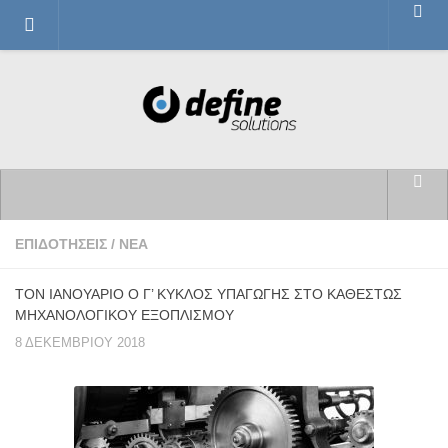
ΝΕΑ
ΕΤΑΙΡΙΚΑ ΝΕΑ
ΕΠΙΧΕΙΡΗΜΑΤΙΚΑ ΝΕΑ
ΣΥΝΕΡΓΑΣΙΕΣ
ΕΠΙΔΟΤΗΣΕΙΣ
ΑΡΧΙΚΗ ΣΕΛΙΔΑ
ΕΠΙΔΟΤΗΣΕΙΣ
/
ΝΕΑ
ΠΙΣΤΟΠΟΙΗΣΕΙΣ
ΙΣΤΟΣΕΛΙΔΑ DEFINE SOLUTIONS
ΠΕΡΙΒΑΛΛΟΝ
ΤΟΝ ΙΑΝΟΥΑΡΙΟ Ο Γ’ ΚΥΚΛΟΣ ΥΠΑΓΩΓΗΣ ΣΤΟ ΚΑΘΕΣΤΩΣ
ΜΗΧΑΝΟΛΟΓΙΚΟΥ ΕΞΟΠΛΙΣΜΟΥ
ΣΥΜΒΟΥΛΕΥΤΙΚΑ
8 ΔΕΚΕΜΒΡΊΟΥ 2018
ΠΛΗΡΟΦΟΡΙΚΗ
ΨΗΦΙΑΚΗ ΑΣΦΑΛΕΙΑ