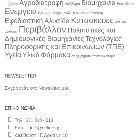
Αγροδιατροφή
Βιομηχανία
Logistics
Απόβλητα
Εκπαίδευση
Ενέργεια
Ερευνώ - Δημιουργώ - Καινοτομώ
Εστίαση
Κατασκευές
Εφοδιαστική Αλυσίδα
Λιανικό
Περιβάλλον
Πολιτιστικές και
Εμπόριο
Δημιουργικές Βιομηχανίες
Τεχνολογίες
Πληροφορικής και Επικοινωνιών (ΤΠΕ)
Υγεία
Υλικά
Φάρμακα
επιχειρηματικοτητα
οικονομία
NEWSLETTER
Εγγραφείτε στο Newsletter μας!
ΕΠΙΚΟΙΝΩΝΊΑ
Τηλ : 211 010 4013
Email : info@define.gr
Διεύθυνση : Γ. Δροσίνη 10