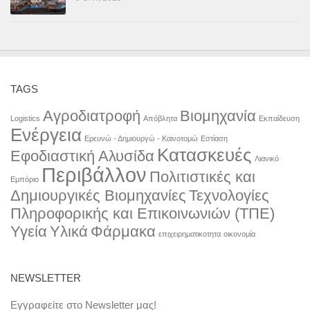
TAGS
Αγροδιατροφή
Βιομηχανία
Logistics
Απόβλητα
Εκπαίδευση
Ενέργεια
Ερευνώ - Δημιουργώ - Καινοτομώ
Εστίαση
Κατασκευές
Εφοδιαστική Αλυσίδα
Λιανικό
Περιβάλλον
Πολιτιστικές και
Εμπόριο
Δημιουργικές Βιομηχανίες
Τεχνολογίες
Πληροφορικής και Επικοινωνιών (ΤΠΕ)
Υγεία
Υλικά
Φάρμακα
επιχειρηματικοτητα
οικονομία
NEWSLETTER
Εγγραφείτε στο Newsletter μας!