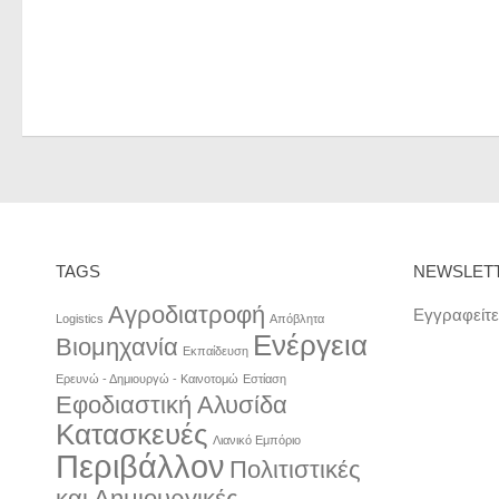
TAGS
NEWSLET
Αγροδιατροφή
Εγγραφείτε
Logistics
Απόβλητα
Ενέργεια
Βιομηχανία
Εκπαίδευση
Ερευνώ - Δημιουργώ - Καινοτομώ
Εστίαση
Εφοδιαστική Αλυσίδα
Κατασκευές
Λιανικό Εμπόριο
Περιβάλλον
Πολιτιστικές
και Δημιουργικές