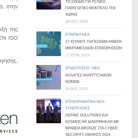
ΤΟ ΣΧΈΔΙΟ ΓΙΑ ΤΟ ΝΈΟ
α, στην
ΠΑΡΑΓΩΓΙΚΌ ΜΟΝΤΈΛΟ ΤΗΣ
ΧΏΡΑΣ
29 ΟΚΤ, 2024
ιξη της
ΕΤΑΙΡΙΚΑ ΝΕΑ
 ΕΝ ISO
27 ΙΟΥΝΊΟΥ, ΠΑΓΚΌΣΜΙΑ ΗΜΈΡΑ
ΜΙΚΡΟΜΕΣΑΊΩΝ ΕΠΙΧΕΙΡΉΣΕΩΝ
27 ΙΟΎΝ, 2024
όγησης,
ΕΠΙΔΟΤΗΣΕΙΣ
/
ΝΕΑ
ΑΛΛΑΓΕΣ ΑΝΑΠΤΥΞΙΑΚΩΝ
ΝΟΜΩΝ
29 ΜΑΪ́, 2024
ΕΠΙΧΕΙΡΗΜΑΤΙΚΑ ΝΕΑ
/
ΣΥΝΕΡΓΑΣΙΕΣ
DEFINE SOLUTIONS ΚΑΙ
KOSMOCAR ΔΙΑΚΡΊΘΗΚΑΝ ΜΕ
ΒΡΑΒΕΊΑ BRONZE ΣΤΑ CYBER
SECURITY AWARDS 2024