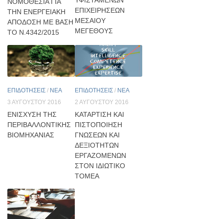
ΝΟΜΟΘΕΣΙΑ ΓΙΑ
ΕΠΙΧΕΙΡΉΣΕΩΝ
ΤΗΝ ΕΝΕΡΓΕΙΑΚΗ
ΜΕΣΑΊΟΥ
ΑΠΟΔΟΣΗ ΜΕ ΒΑΣΗ
ΜΕΓΈΘΟΥΣ
ΤΟ Ν.4342/2015
ΕΠΙΔΟΤΗΣΕΙΣ
/
ΝΕΑ
ΕΠΙΔΟΤΗΣΕΙΣ
/
ΝΕΑ
3 ΑΥΓΟΎΣΤΟΥ 2016
2 ΑΥΓΟΎΣΤΟΥ 2016
ΕΝΊΣΧΥΣΗ ΤΗΣ
ΚΑΤΆΡΤΙΣΗ ΚΑΙ
ΠΕΡΙΒΑΛΛΟΝΤΙΚΉΣ
ΠΙΣΤΟΠΟΊΗΣΗ
ΒΙΟΜΗΧΑΝΊΑΣ
ΓΝΏΣΕΩΝ ΚΑΙ
ΔΕΞΙΟΤΉΤΩΝ
ΕΡΓΑΖΟΜΈΝΩΝ
ΣΤΟΝ ΙΔΙΩΤΙΚΌ
ΤΟΜΈΑ