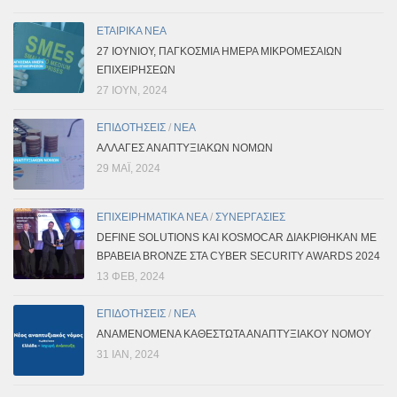
ΕΤΑΙΡΙΚΑ ΝΕΑ
27 ΙΟΥΝΊΟΥ, ΠΑΓΚΌΣΜΙΑ ΗΜΈΡΑ ΜΙΚΡΟΜΕΣΑΊΩΝ
ΕΠΙΧΕΙΡΉΣΕΩΝ
27 ΙΟΎΝ, 2024
ΕΠΙΔΟΤΗΣΕΙΣ
/
ΝΕΑ
ΑΛΛΑΓΕΣ ΑΝΑΠΤΥΞΙΑΚΩΝ ΝΟΜΩΝ
29 ΜΑΪ́, 2024
ΕΠΙΧΕΙΡΗΜΑΤΙΚΑ ΝΕΑ
/
ΣΥΝΕΡΓΑΣΙΕΣ
DEFINE SOLUTIONS ΚΑΙ KOSMOCAR ΔΙΑΚΡΊΘΗΚΑΝ ΜΕ
ΒΡΑΒΕΊΑ BRONZE ΣΤΑ CYBER SECURITY AWARDS 2024
13 ΦΕΒ, 2024
ΕΠΙΔΟΤΗΣΕΙΣ
/
ΝΕΑ
ΑΝΑΜΕΝΟΜΕΝΑ ΚΑΘΕΣΤΩΤΑ ΑΝΑΠΤΥΞΙΑΚΟΥ ΝΟΜΟΥ
31 ΙΑΝ, 2024