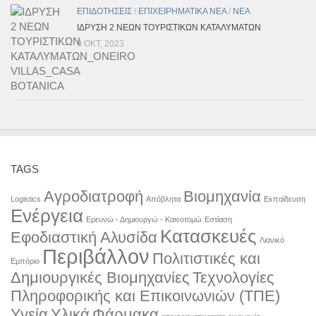
ΕΠΙΔΟΤΗΣΕΙΣ
/
ΕΠΙΧΕΙΡΗΜΑΤΙΚΑ ΝΕΑ
/
ΝΕΑ
ΙΔΡΥΣΗ 2 ΝΕΩΝ ΤΟΥΡΙΣΤΙΚΩΝ ΚΑΤΑΛΥΜΑΤΩΝ
9 ΟΚΤ, 2023
TAGS
Αγροδιατροφή
Βιομηχανία
Logistics
Απόβλητα
Εκπαίδευση
Ενέργεια
Ερευνώ - Δημιουργώ - Καινοτομώ
Εστίαση
Κατασκευές
Εφοδιαστική Αλυσίδα
Λιανικό
Περιβάλλον
Πολιτιστικές και
Εμπόριο
Δημιουργικές Βιομηχανίες
Τεχνολογίες
Πληροφορικής και Επικοινωνιών (ΤΠΕ)
Υγεία
Υλικά
Φάρμακα