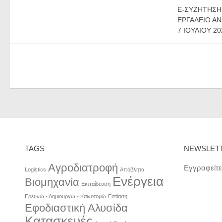
E-ΣΥΖΉΤΗΣΗ
ΕΡΓΑΛΕΊΟ ΑΝ
7 ΙΟΥΛΊΟΥ 20
TAGS
NEWSLET
Αγροδιατροφή
Εγγραφείτε
Logistics
Απόβλητα
Ενέργεια
Βιομηχανία
Εκπαίδευση
Ερευνώ - Δημιουργώ - Καινοτομώ
Εστίαση
Εφοδιαστική Αλυσίδα
Κατασκευές