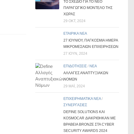
ΤΟ ΣΧΈΔΙΟ ΓΙΑ ΤΟ ΝΈΟ
ΠΑΡΑΓΩΓΙΚΌ ΜΟΝΤΈΛΟ ΤΗΣ
ΧΏΡΑΣ
29 ΟΚΤ, 2024
ΕΤΑΙΡΙΚΑ ΝΕΑ
27 ΙΟΥΝΊΟΥ, ΠΑΓΚΌΣΜΙΑ ΗΜΈΡΑ
ΜΙΚΡΟΜΕΣΑΊΩΝ ΕΠΙΧΕΙΡΉΣΕΩΝ
27 ΙΟΎΝ, 2024
ΕΠΙΔΟΤΗΣΕΙΣ
/
ΝΕΑ
ΑΛΛΑΓΕΣ ΑΝΑΠΤΥΞΙΑΚΩΝ
ΝΟΜΩΝ
29 ΜΑΪ́, 2024
ΕΠΙΧΕΙΡΗΜΑΤΙΚΑ ΝΕΑ
/
ΣΥΝΕΡΓΑΣΙΕΣ
DEFINE SOLUTIONS ΚΑΙ
KOSMOCAR ΔΙΑΚΡΊΘΗΚΑΝ ΜΕ
ΒΡΑΒΕΊΑ BRONZE ΣΤΑ CYBER
SECURITY AWARDS 2024