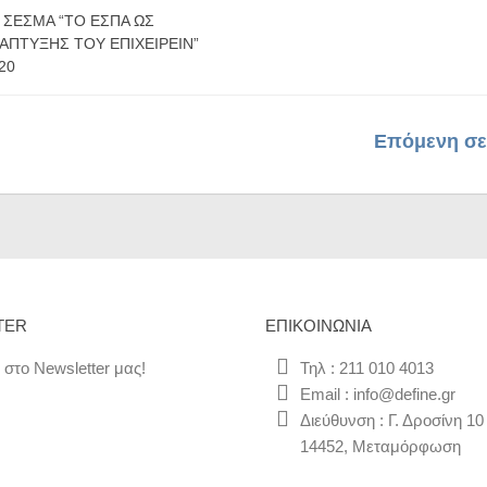
 ΣΕΣΜΑ “ΤΟ ΕΣΠΑ ΩΣ
ΆΠΤΥΞΗΣ ΤΟΥ ΕΠΙΧΕΙΡΕΊΝ”
20
Επόμενη σε
TER
ΕΠΙΚΟΙΝΩΝΊΑ
 στο Newsletter μας!
Τηλ : 211 010 4013
Email : info@define.gr
Διεύθυνση : Γ. Δροσίνη 10
14452, Μεταμόρφωση